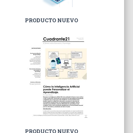
ó
n
i
PRODUCTO NUEVO
c
o
PRODUCTO NUEVO