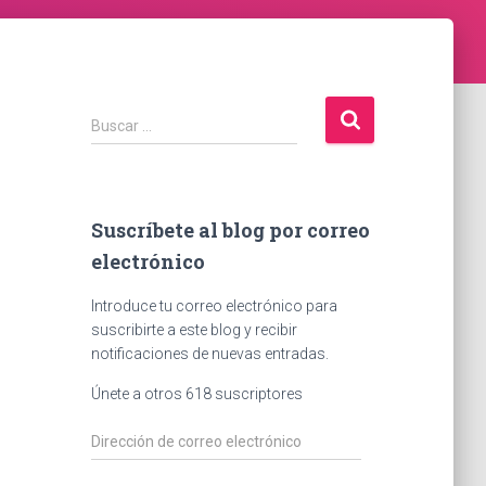
B
Buscar …
u
s
c
a
Suscríbete al blog por correo
r
electrónico
:
Introduce tu correo electrónico para
suscribirte a este blog y recibir
notificaciones de nuevas entradas.
Únete a otros 618 suscriptores
D
i
r