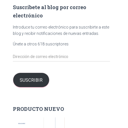
a
Suscríbete al blog por correo
r
electrónico
:
Introduce tu correo electrónico para suscribirte a este
blog y recibir notificaciones de nuevas entradas.
Únete a otros 618 suscriptores
D
i
r
e
c
SUSCRIBIR
c
i
ó
n
PRODUCTO NUEVO
d
e
c