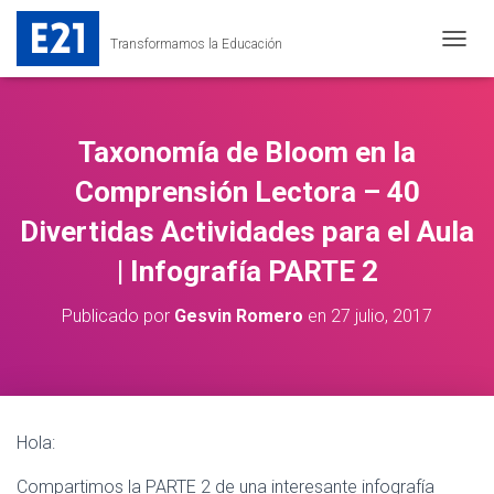
Transformamos la Educación
C
A
M
B
I
Taxonomía de Bloom en la
A
R
Comprensión Lectora – 40
M
Divertidas Actividades para el Aula
O
D
| Infografía PARTE 2
O
D
E
Publicado por
Gesvin Romero
en
27 julio, 2017
N
A
V
E
G
A
Hola:
C
I
Compartimos la PARTE 2 de una interesante infografía