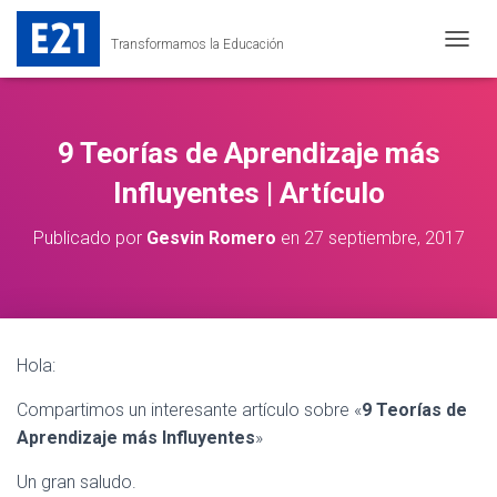
Transformamos la Educación
C
A
M
B
I
9 Teorías de Aprendizaje más
A
R
Influyentes | Artículo
M
O
Publicado por
Gesvin Romero
en
27 septiembre, 2017
D
O
D
E
N
A
Hola:
V
E
Compartimos un interesante artículo sobre «
9 Teorías de
G
Aprendizaje más Influyentes
»
A
C
I
Un gran saludo.