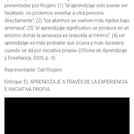
presentadas por Rogers: (1) “el aprendizaje sólo puede ser
facilitado: no podemos enseñar a otra persona
directamente”, (2) “los alumnos se vuelven más rígidos bajo
amenaza”, (3) “el aprendizaje significativo se produce en un
entorno donde la amenaza es reducida al mínimo”, (4) «el
aprendizaje es más probable que ocurra y más duradera
cuando se dá por iniciativa propia» (Oficina de Aprendizaje
y Enseñanza, 2005, p. 9).
Representante: Carl Rogers.
Enfoque: EL APRENDIZAJE A TRAVÉS DE LA EXPERIENCIA
E INICIATIVA PROPIA.