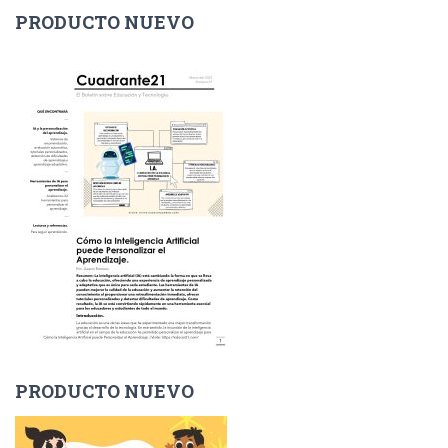
i
PRODUCTO NUEVO
c
o
PRODUCTO NUEVO