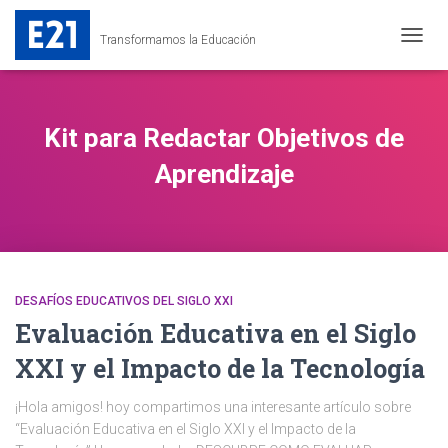
Transformamos la Educación
CAMB
MODO
DE
NAVEG
Kit para Redactar Objetivos de
Aprendizaje
DESAFÍOS EDUCATIVOS DEL SIGLO XXI
Evaluación Educativa en el Siglo
XXI y el Impacto de la Tecnología
¡Hola amigos! hoy compartimos una interesante artículo sobre
“Evaluación Educativa en el Siglo XXI y el Impacto de la