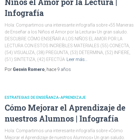
Niños el Amor por la Lectura |
Infografía
Hola: Compartimos una interesante infografía sobre «55 Maneras
de Enseñar a los Niños el Amor por la Lectura» Un gran saludo.
DESCUBRE CÓMO ENSEÑAR A LOS NIÑOS EL AMOR POR LA
LECTURA CON ESTOS INCREÍBLES MATERIALES (55) CONECTA,
(54) VISUALIZA, (38) PREGUNTA, (53) DETERMINA, (52) INFIERE,
(51) SINTETIZA, (42) EFECTÚA
Leer más…
Por
Gesvin Romero
, hace
9 años
ESTRATEGIAS DE ENSEÑANZA-APRENDIZAJE
Cómo Mejorar el Aprendizaje de
nuestros Alumnos | Infografía
Hola: Compartimos una interesante infografía sobre «Cómo
Mejorar el Aprendizaje de nuestros Alumnos» Un gran saludo.