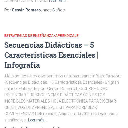
APRENDIZAJE KIT PARA
Leer más…
Por
Gesvin Romero
, hace
8 años
ESTRATEGIAS DE ENSEÑANZA-APRENDIZAJE
Secuencias Didácticas – 5
Características Esenciales |
Infografía
¡Hola amigos! hoy compartimos una interesante infografía sobre
«Secuencias Didácticas – 5 Características Esenciales» Un gran
saludo. Elaborado por : Gesvin Romero DESCUBRE COMO
POTENCIAR TUS SECUENCIAS DIDÁCTICAS CON ESTOS
INCREÍBLES MATERIALES HOJA ELECTRÓNICA PARA DISEÑAR
OBJETIVOS DE APRENDIZAJE KIT PARA FORMULAR
COMPETENCIAS Referencias: Anijovich, R (2010) La evaluación
significativa.
Leer más…