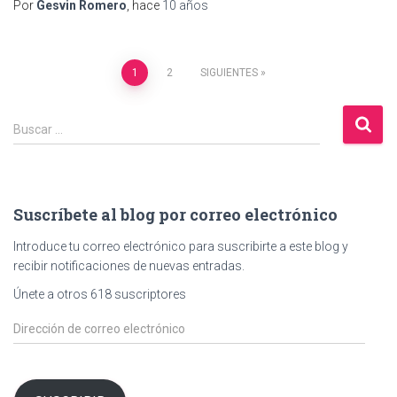
Por
Gesvin Romero
, hace
10 años
Paginación
1
2
SIGUIENTES
de
B
Buscar …
u
entradas
s
c
a
Suscríbete al blog por correo electrónico
r
:
Introduce tu correo electrónico para suscribirte a este blog y
recibir notificaciones de nuevas entradas.
Únete a otros 618 suscriptores
D
i
r
e