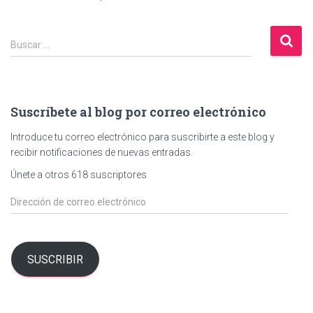
B
Buscar …
u
s
c
a
Suscríbete al blog por correo electrónico
r
:
Introduce tu correo electrónico para suscribirte a este blog y
recibir notificaciones de nuevas entradas.
Únete a otros 618 suscriptores
D
i
r
e
c
SUSCRIBIR
c
i
ó