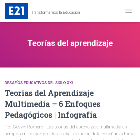
Transformamos la Educación
CAMB
MODO
DE
NAVEG
Teorías del aprendizaje
DESAFÍOS EDUCATIVOS DEL SIGLO XXI
Teorías del Aprendizaje
Multimedia – 6 Enfoques
Pedagógicos | Infografía
Por Gesvin Romero.- Las teorías del aprendizaje multimedia en
tiempos en los que prolifera la digitalización de la enseñanza toma