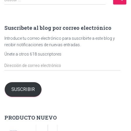
u
s
c
a
Suscríbete al blog por correo electrónico
r
:
Introduce tu correo electrónico para suscribirte a este blog y
recibir notificaciones de nuevas entradas.
Únete a otros 618 suscriptores
D
i
r
e
c
SUSCRIBIR
c
i
ó
n
PRODUCTO NUEVO
d
e