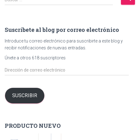
u
s
c
a
Suscríbete al blog por correo electrónico
r
:
Introduce tu correo electrónico para suscribirte a este blog y
recibir notificaciones de nuevas entradas.
Únete a otros 618 suscriptores
D
i
r
e
c
SUSCRIBIR
c
i
ó
n
PRODUCTO NUEVO
d
e