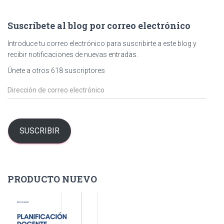
c
a
Suscríbete al blog por correo electrónico
r
:
Introduce tu correo electrónico para suscribirte a este blog y
recibir notificaciones de nuevas entradas.
Únete a otros 618 suscriptores
D
i
r
e
c
SUSCRIBIR
c
i
ó
n
PRODUCTO NUEVO
d
e
c
o