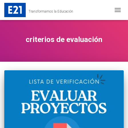
Transformamos la Educación
CAMB
MODO
DE
NAVEG
criterios de evaluación