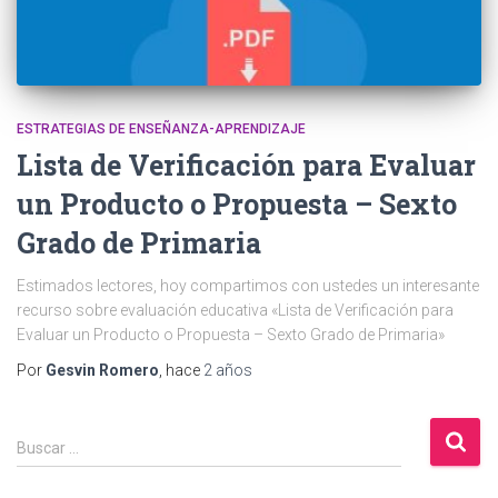
ESTRATEGIAS DE ENSEÑANZA-APRENDIZAJE
Lista de Verificación para Evaluar
un Producto o Propuesta – Sexto
Grado de Primaria
Estimados lectores, hoy compartimos con ustedes un interesante
recurso sobre evaluación educativa «Lista de Verificación para
Evaluar un Producto o Propuesta – Sexto Grado de Primaria»
Por
Gesvin Romero
, hace
2 años
B
Buscar …
u
s