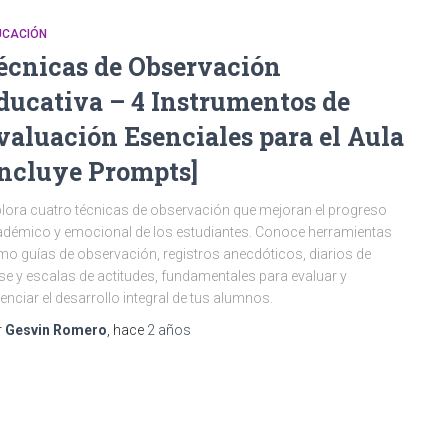
UCACIÓN
écnicas de Observación
ducativa – 4 Instrumentos de
valuación Esenciales para el Aula
Incluye Prompts]
lora cuatro técnicas de observación que mejoran el progreso
démico y emocional de los estudiantes. Conoce herramientas
o guías de observación, registros anecdóticos, diarios de
se y escalas de actitudes, fundamentales para evaluar y
enciar el desarrollo integral de tus alumnos.
r
Gesvin Romero
, hace
2 años