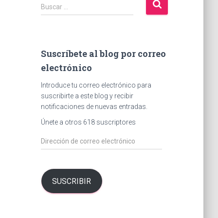
B
Buscar …
u
s
c
a
Suscríbete al blog por correo
r
electrónico
:
Introduce tu correo electrónico para
suscribirte a este blog y recibir
notificaciones de nuevas entradas.
Únete a otros 618 suscriptores
D
i
r
e
c
SUSCRIBIR
c
i
ó