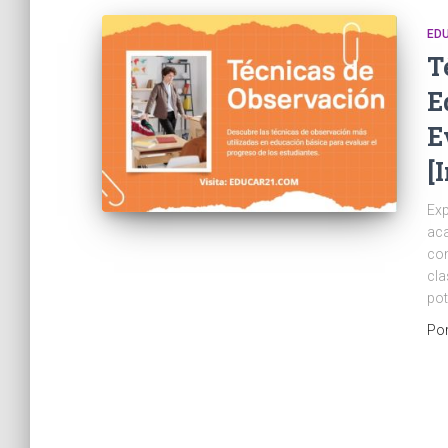
ED
T
E
E
[
Exp
aca
com
cla
pot
Po