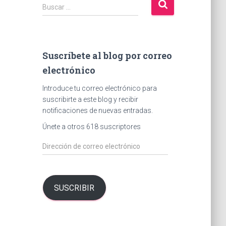
B
Buscar …
u
s
c
a
Suscríbete al blog por correo
r
electrónico
:
Introduce tu correo electrónico para
suscribirte a este blog y recibir
notificaciones de nuevas entradas.
Únete a otros 618 suscriptores
D
i
r
e
c
SUSCRIBIR
c
i
ó