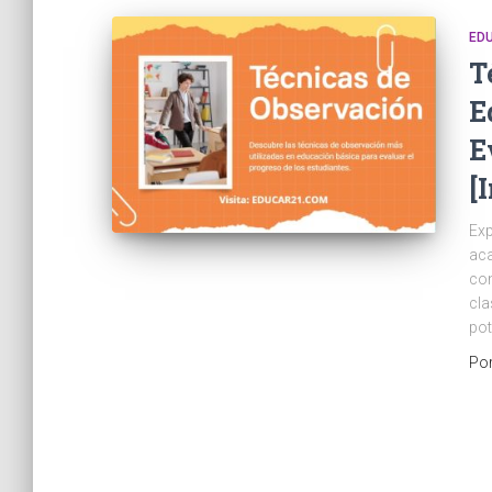
ED
T
E
E
[
Exp
aca
com
cla
pot
Po