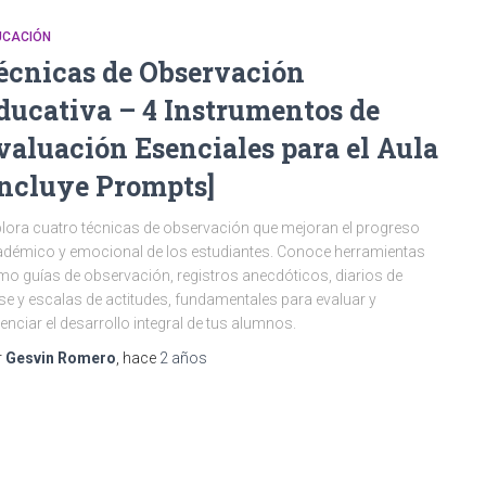
UCACIÓN
écnicas de Observación
ducativa – 4 Instrumentos de
valuación Esenciales para el Aula
Incluye Prompts]
lora cuatro técnicas de observación que mejoran el progreso
démico y emocional de los estudiantes. Conoce herramientas
o guías de observación, registros anecdóticos, diarios de
se y escalas de actitudes, fundamentales para evaluar y
enciar el desarrollo integral de tus alumnos.
r
Gesvin Romero
, hace
2 años