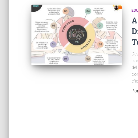
ED
A
D
T
De
tra
del
con
efi
Po