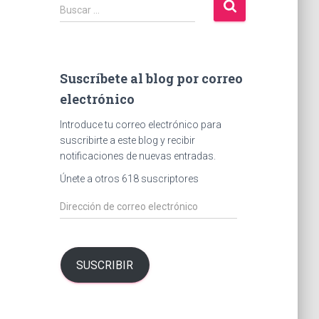
B
Buscar …
u
s
c
a
Suscríbete al blog por correo
r
electrónico
:
Introduce tu correo electrónico para
suscribirte a este blog y recibir
notificaciones de nuevas entradas.
Únete a otros 618 suscriptores
D
i
r
e
c
SUSCRIBIR
c
i
ó