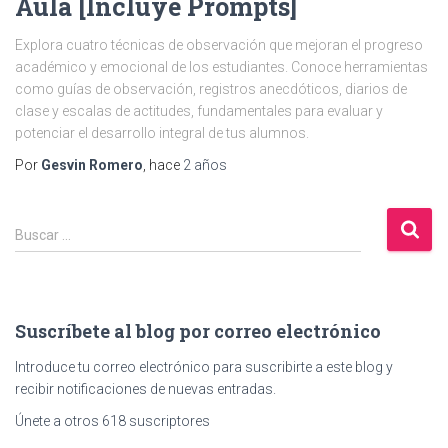
Aula [Incluye Prompts]
Explora cuatro técnicas de observación que mejoran el progreso
académico y emocional de los estudiantes. Conoce herramientas
como guías de observación, registros anecdóticos, diarios de
clase y escalas de actitudes, fundamentales para evaluar y
potenciar el desarrollo integral de tus alumnos.
Por
Gesvin Romero
, hace
2 años
B
Buscar …
u
s
c
a
Suscríbete al blog por correo electrónico
r
:
Introduce tu correo electrónico para suscribirte a este blog y
recibir notificaciones de nuevas entradas.
Únete a otros 618 suscriptores