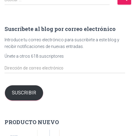
u
s
c
a
Suscríbete al blog por correo electrónico
r
:
Introduce tu correo electrónico para suscribirte a este blog y
recibir notificaciones de nuevas entradas.
Únete a otros 618 suscriptores
D
i
r
e
c
SUSCRIBIR
c
i
ó
n
PRODUCTO NUEVO
d
e