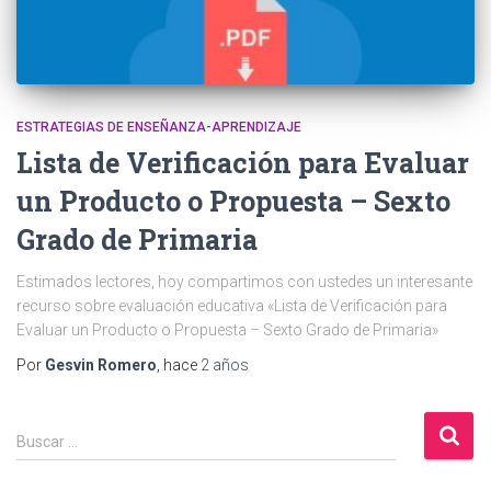
ESTRATEGIAS DE ENSEÑANZA-APRENDIZAJE
Lista de Verificación para Evaluar
un Producto o Propuesta – Sexto
Grado de Primaria
Estimados lectores, hoy compartimos con ustedes un interesante
recurso sobre evaluación educativa «Lista de Verificación para
Evaluar un Producto o Propuesta – Sexto Grado de Primaria»
Por
Gesvin Romero
, hace
2 años
B
Buscar …
u
s