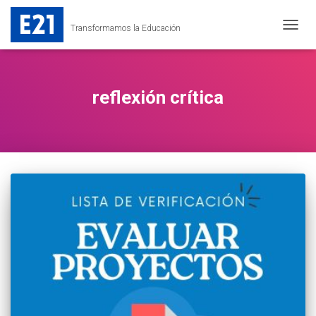
Transformamos la Educación
CAMB
MODO
DE
NAVEG
reflexión crítica