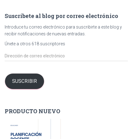
c
a
Suscríbete al blog por correo electrónico
r
:
Introduce tu correo electrónico para suscribirte a este blog y
recibir notificaciones de nuevas entradas.
Únete a otros 618 suscriptores
D
i
r
e
c
SUSCRIBIR
c
i
ó
n
PRODUCTO NUEVO
d
e
c
o