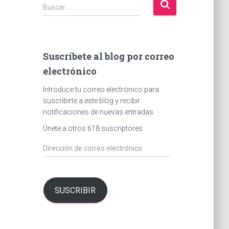
B
Buscar …
u
s
c
a
Suscríbete al blog por correo
r
electrónico
:
Introduce tu correo electrónico para
suscribirte a este blog y recibir
notificaciones de nuevas entradas.
Únete a otros 618 suscriptores
D
i
r
e
c
SUSCRIBIR
c
i
ó