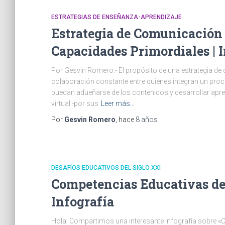
ESTRATEGIAS DE ENSEÑANZA-APRENDIZAJE
Estrategia de Comunicación 
Capacidades Primordiales | 
Por Gesvin Romero.- El propósito de una estrategia de
colaboración constante entre quienes integran un proce
puedan adueñarse de los contenidos y desarrollar apre
virtual -por sus
Leer más…
Por
Gesvin Romero
, hace
8 años
DESAFÍOS EDUCATIVOS DEL SIGLO XXI
Competencias Educativas de
Infografía
Hola: Compartimos una interesante infografía sobre «