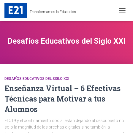
Transformamos la Educación
CAMB
MODO
DE
NAVEG
Desafíos Educativos del Siglo XXI
DESAFÍOS EDUCATIVOS DEL SIGLO XXI
Enseñanza Virtual – 6 Efectivas
Técnicas para Motivar a tus
Alumnos
El C19 y el confinamiento social están dejando al descubierto no
solo la magnitud de las brechas digitales sino también la