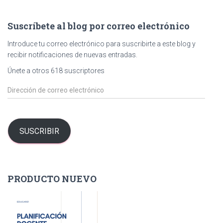
c
a
Suscríbete al blog por correo electrónico
r
:
Introduce tu correo electrónico para suscribirte a este blog y
recibir notificaciones de nuevas entradas.
Únete a otros 618 suscriptores
D
i
r
e
c
SUSCRIBIR
c
i
ó
n
PRODUCTO NUEVO
d
e
c
o