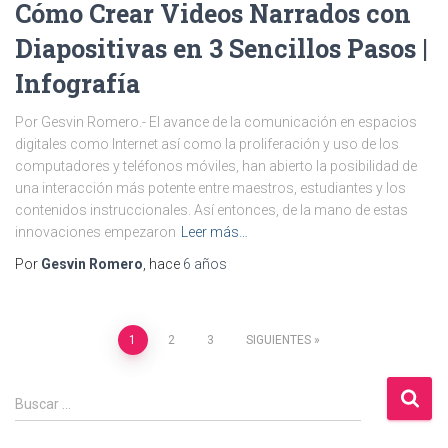
Cómo Crear Videos Narrados con
Diapositivas en 3 Sencillos Pasos |
Infografía
Por Gesvin Romero.- El avance de la comunicación en espacios
digitales como Internet así como la proliferación y uso de los
computadores y teléfonos móviles, han abierto la posibilidad de
una interacción más potente entre maestros, estudiantes y los
contenidos instruccionales. Así entonces, de la mano de estas
innovaciones empezaron
Leer más…
Por
Gesvin Romero
, hace
6 años
Paginación
1
2
3
SIGUIENTES
de
B
Buscar …
u
entradas
s