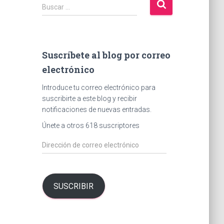
B
Buscar …
u
s
c
a
Suscríbete al blog por correo
r
electrónico
:
Introduce tu correo electrónico para
suscribirte a este blog y recibir
notificaciones de nuevas entradas.
Únete a otros 618 suscriptores
D
i
r
e
c
SUSCRIBIR
c
i
ó