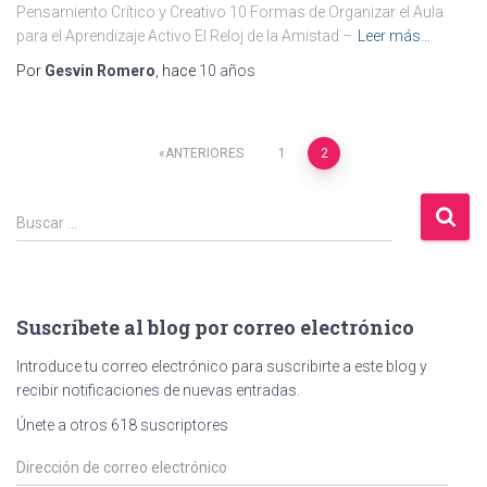
Pensamiento Crítico y Creativo 10 Formas de Organizar el Aula
para el Aprendizaje Activo El Reloj de la Amistad –
Leer más…
Por
Gesvin Romero
, hace
10 años
Paginación
ANTERIORES
1
2
de
B
Buscar …
u
entradas
s
c
a
Suscríbete al blog por correo electrónico
r
:
Introduce tu correo electrónico para suscribirte a este blog y
recibir notificaciones de nuevas entradas.
Únete a otros 618 suscriptores
D
i