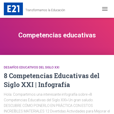
Transformamos la Educación
CAMB
MODO
DE
NAVEG
Competencias educativas
DESAFÍOS EDUCATIVOS DEL SIGLO XXI
8 Competencias Educativas del
Siglo XXI | Infografía
Hola: Compartimos una interesante infografía sobre «8
Competencias Educativas del Siglo XXI» Un gran saludo.
DESCUBRE CÓMO PONERLO EN PRÁCTICA CON ESTOS
INCREÍBLES MATERIALES 12 Divertidas Actividades para Mejorar el