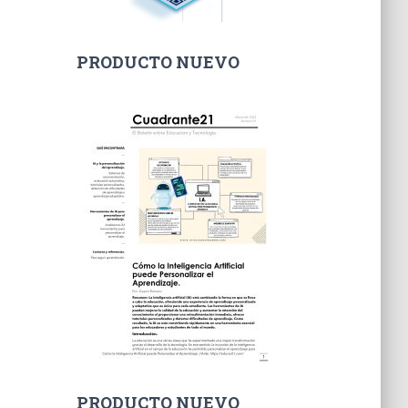
ó
n
i
PRODUCTO NUEVO
c
o
PRODUCTO NUEVO