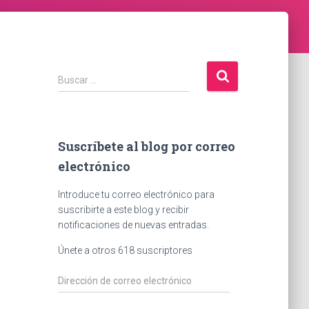
B
Buscar …
u
s
c
a
Suscríbete al blog por correo
r
electrónico
:
Introduce tu correo electrónico para
suscribirte a este blog y recibir
notificaciones de nuevas entradas.
Únete a otros 618 suscriptores
D
i
r