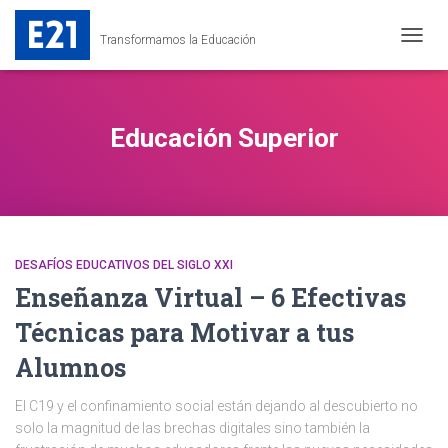
Transformamos la Educación
CAMB
MODO
DE
NAVEG
Educación Superior
DESAFÍOS EDUCATIVOS DEL SIGLO XXI
Enseñanza Virtual – 6 Efectivas
Técnicas para Motivar a tus
Alumnos
El C19 y el confinamiento social están dejando al descubierto no
solo la magnitud de las brechas digitales sino también la