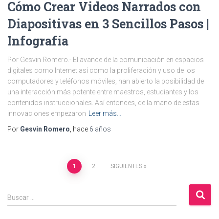
Cómo Crear Videos Narrados con
Diapositivas en 3 Sencillos Pasos |
Infografía
Por Gesvin Romero.- El avance de la comunicación en espacios
digitales como Internet así como la proliferación y uso de los
computadores y teléfonos móviles, han abierto la posibilidad de
una interacción más potente entre maestros, estudiantes y los
contenidos instruccionales. Así entonces, de la mano de estas
innovaciones empezaron
Leer más…
Por
Gesvin Romero
, hace
6 años
Paginación
1
2
SIGUIENTES
de
B
Buscar …
u
entradas
s