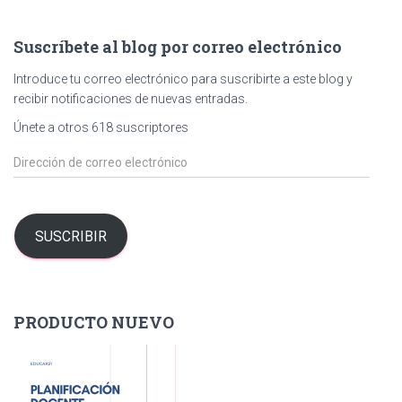
c
a
Suscríbete al blog por correo electrónico
r
:
Introduce tu correo electrónico para suscribirte a este blog y
recibir notificaciones de nuevas entradas.
Únete a otros 618 suscriptores
D
i
r
e
c
SUSCRIBIR
c
i
ó
n
PRODUCTO NUEVO
d
e
c
o